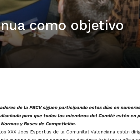
inua como objetivo
oradores de la FBCV siguen participando estos días en numeros
, diseñado para que todos los miembros del Comité estén en
s Normas y Bases de Competición.
los XXX Jocs Esportius de la Comunitat Valenciana están dir
nto supone que cada semana se designan árbitros y oficial