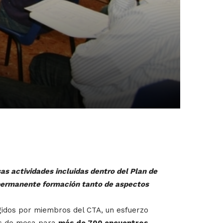
as actividades incluidas dentro del Plan de
 permanente formación tanto de aspectos
igidos por miembros del CTA, un esfuerzo
es de mesa para
más de 700 encuentros
.