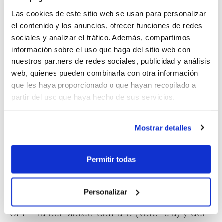
del Valencia Basket y
Julio García
Las cookies de este sitio web se usan para personalizar
el contenido y los anuncios, ofrecer funciones de redes
Marco
en nombre de la Federación de
sociales y analizar el tráfico. Además, compartimos
Baloncesto de la Comunitat Valenciana.
información sobre el uso que haga del sitio web con
nuestros partners de redes sociales, publicidad y análisis
web, quienes pueden combinarla con otra información
Los 425 participantes del Actibasket
que les haya proporcionado o que hayan recopilado a
pertenecen a los centros educativos de
partir del uso que haya hecho de sus servicios.
CEIP Villar Palasí (Paterna), CEIP Fernando
de los Ríos (Burjassot), CRA La Serranía
Mostrar detalles
(Losa del Obispo), CEIP Vicente Blasco
Permitir todas
Ibáñez (Moncada), CEIP Maestro D. Jaime
Aparicio Pérez (Anna), CEP Sant Isidre
Personalizar
(Valencia), CEIP Doctor Olóriz (Valencia),
CEIP Rafael Mateu Cámara (Valencia) y del