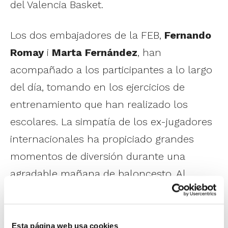
del Valencia Basket.
Los dos embajadores de la FEB,
Fernando
Romay
i
Marta Fernández
, han
acompañado a los participantes a lo largo
del día, tomando en los ejercicios de
entrenamiento que han realizado los
escolares. La simpatía de los ex-jugadores
internacionales ha propiciado grandes
momentos de diversión durante una
agradable mañana de baloncesto. Al
evento también han asistido
Dani Olmos
,
representante de la Fundación Trinidad
Alfonso;
Víctor Luengo
, en representación
Esta página web usa cookies