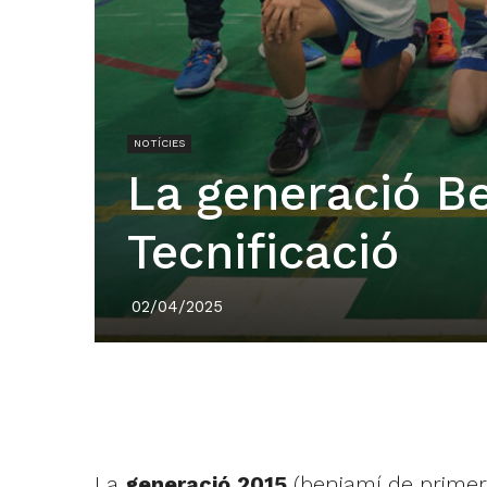
NOTÍCIES
La generació B
Tecnificació
02/04/2025
La
generació 2015
(benjamí de primer 