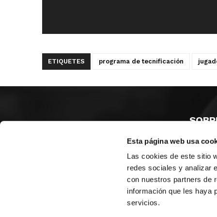
ETIQUETES
programa de tecnificación
jugad
SOBR
Esta página web usa cook
CASTE
VALÈNC
Las cookies de este sitio 
ALACAN
redes sociales y analizar 
con nuestros partners de r
Contac
información que les haya 
servicios.