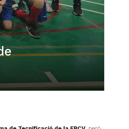
de
ma de Tecnificació de la FBCV
, però