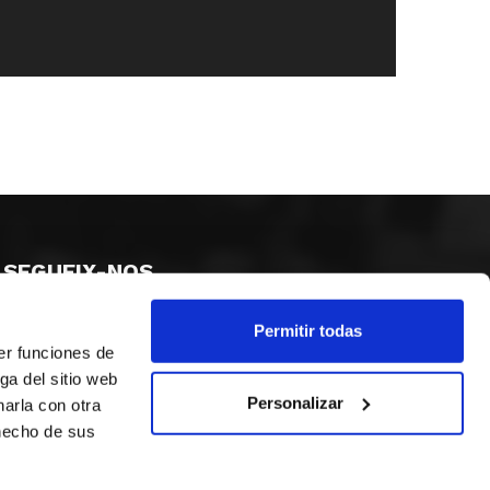
SEGUEIX-NOS
Permitir todas
er funciones de
ga del sitio web
Personalizar
arla con otra
 hecho de sus