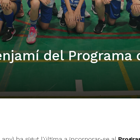
enjamí del Programa 
any) ha sigut l'última a incorporar-se al
Progra