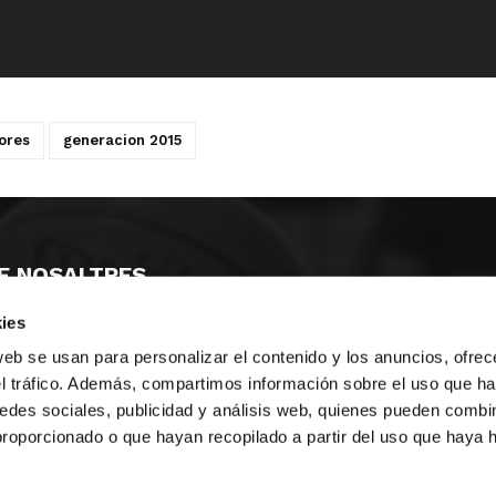
ores
generacion 2015
E NOSALTRES
ies
LLÓ
MAYOR 100 3º 17ª
IA
MONESTIR DE POBLET 14 1ª 3º
web se usan para personalizar el contenido y los anuncios, ofrec
T
CIUDAD DE MATANZAS 12
el tráfico. Además, compartimos información sobre el uso que ha
edes sociales, publicidad y análisis web, quienes pueden combin
ta
fbcv@fbcv.es
proporcionado o que hayan recopilado a partir del uso que haya