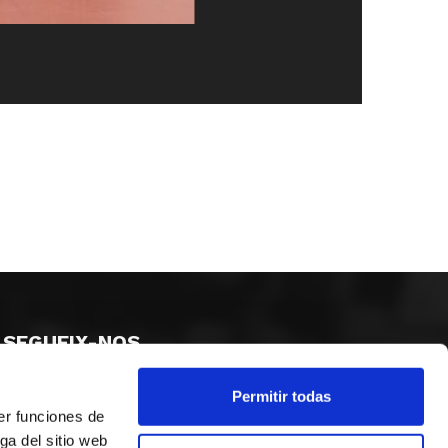
SEGUEIX-NOS
Permitir todas
er funciones de
ga del sitio web