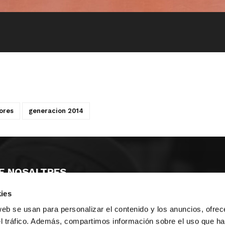
ores
generacion 2014
E NOSALTRES
ies
LLÓ
MAYOR 100 3º 17ª
IA
MONESTIR DE POBLET 14 1ª 3º
web se usan para personalizar el contenido y los anuncios, ofrec
T
CIUDAD DE MATANZAS 12
el tráfico. Además, compartimos información sobre el uso que ha