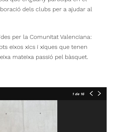
boració dels clubs per a ajudar al
ides per la Comunitat Valenciana:
ts eixos xics i xiques que tenen
ixa mateixa passió pel bàsquet.
1
de 16