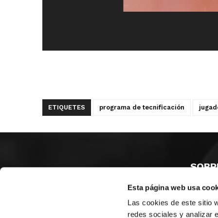
ETIQUETES
programa de tecnificación
jugad
SOBR
Esta página web usa cook
CASTE
VALÈNC
Las cookies de este sitio 
ALACAN
redes sociales y analizar 