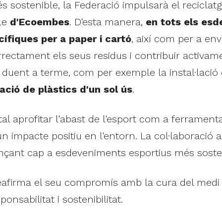
sostenible, la Federació impulsarà el reciclatg
ble
d'Ecoembes
. D'esta manera,
en tots els es
ífiques per a paper i cartó
, així com per a env
rectament els seus residus i contribuir activament
 duent a terme, com per exemple la instal·lació
zació de plàstics d'un sol ús
.
l aprofitar l'abast de l'esport com a ferramen
un impacte positiu en l'entorn. La col·labora
ançant cap a esdeveniments esportius més soste
eafirma el seu compromís amb la cura del medi
onsabilitat i sostenibilitat.