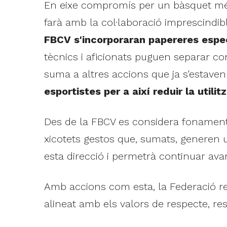
En eixe compromís per un bàsquet més 
farà amb la col·laboració imprescindi
FBCV s'incorporaran papereres espec
tècnics i aficionats puguen separar cor
suma a altres accions que ja s'estaven
esportistes per a així reduir la utilit
Des de la FBCV es considera fonamenta
xicotets gestos que, sumats, generen 
esta direcció i permetrà continuar av
Amb accions com esta, la Federació r
alineat amb els valors de respecte, resp