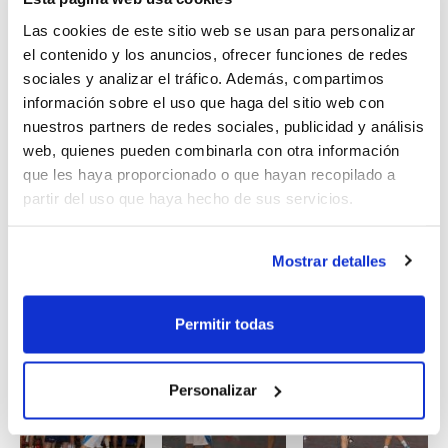
(09´00 h.) y el de las Infantiles será Andalucía (11´00
h.).
Las cookies de este sitio web se usan para personalizar
el contenido y los anuncios, ofrecer funciones de redes
sociales y analizar el tráfico. Además, compartimos
La Selección
Infantil Masculina
no ha conseguido
información sobre el uso que haga del sitio web con
vencer a Galicia (75-63) y deberá jugar por los puestos
nuestros partners de redes sociales, publicidad y análisis
7º y 8º, una plaza que se decidirá con su
web, quienes pueden combinarla con otra información
enfrentamiento ante Aragón (11´00 h.).
que les haya proporcionado o que hayan recopilado a
partir del uso que haya hecho de sus servicios.
Por otro lado, destacar que el hecho de que todas las
selecciones de la Comunidad Valenciana hayan
Mostrar detalles
accedido a Cuartos de Final supone que la Comunidad
se asegura la próxima temporada volver a competir
en categoría Especial, junto a las mejores selecciones
Permitir todas
de España.
Personalizar