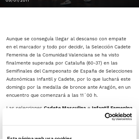
Aunque se conseguía llegar al descanso con empate
en el marcador y todo por decidir, la Selección Cadete
Femenina de la Comunidad Valenciana se ha visto
finalmente superada por Cataluña (60-37) en las
Semifinales del Campeonato de España de Selecciones
Autonómicas Infantil y Cadete, por lo que luchará este
domingo por la medalla de bronce ante Aragón, en un
encuentro que comenzará a las 11´00 h.
Las selecciones
Cadete Masculina
e
Infantil Femenina
aspiran a conseguir el 5º puesto gracias a su victoria
ante Andalucía (70-65) y País Vasco (20-48,
respectivamente. El rival de los Cadetes será Galicia
Esta página web usa cookies