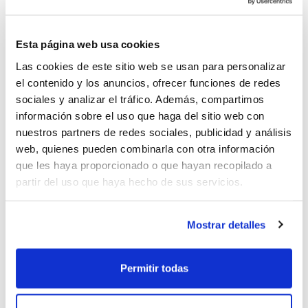
Fabregat
, en un acto en el que varios
miembros de la junta directiva conocieron
Esta página web usa cookies
las instalaciones de Confedecom junto a
Las cookies de este sitio web se usan para personalizar
ambos presidentes.
el contenido y los anuncios, ofrecer funciones de redes
sociales y analizar el tráfico. Además, compartimos
información sobre el uso que haga del sitio web con
nuestros partners de redes sociales, publicidad y análisis
web, quienes pueden combinarla con otra información
que les haya proporcionado o que hayan recopilado a
partir del uso que haya hecho de sus servicios.
Mostrar detalles
Permitir todas
“El objetivo es conocer de primera
mano la actividad de las federaciones