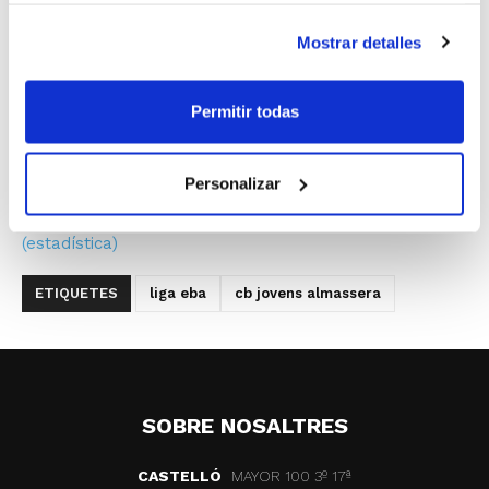
Lliga EBA
Mostrar detalles
Servigroup Benidorm
76
– Construcciones Iniesta U.B.
Archena
52
(estadística)
C.B. Jovens Almàssera
86
– Units pel Bàsquet Gandia
Permitir todas
61
(estadística)
València Basket
79
– Power Electronics Paterna
78
Personalizar
(estadística)
UPCT Basket Cartagena
90
– C.B. Alginet
88
(estadística)
ETIQUETES
liga eba
cb jovens almassera
SOBRE NOSALTRES
CASTELLÓ
MAYOR 100 3º 17ª