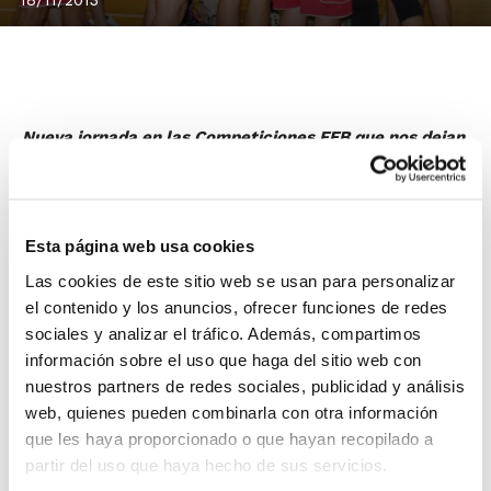
18/11/2013
Nueva jornada en las Competiciones FEB que nos dejan
como lo más destacado la victoria contundente del
C.B. Jovens Almàssera frente al líder U.P. Bàsquet
Gandia.
Esta página web usa cookies
Servigroup Benidorm y Valencia Basket son los otros
equipos que ganaron, mientras que Power Electronics
Las cookies de este sitio web se usan para personalizar
el contenido y los anuncios, ofrecer funciones de redes
Paterna y C.B. Alginet cayeron derrotados, éstos
sociales y analizar el tráfico. Además, compartimos
últimos tras jugar hasta tres prórrogas.
información sobre el uso que haga del sitio web con
nuestros partners de redes sociales, publicidad y análisis
Adecco Plata
web, quienes pueden combinarla con otra información
Grupo Eulen Carrefour
83
– Amics Castelló
81
que les haya proporcionado o que hayan recopilado a
(estadística)
partir del uso que haya hecho de sus servicios.