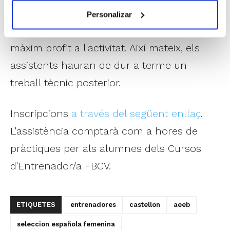
participants de garantir la seua assistència
Personalizar
regular a les sessions per a traure el
màxim profit a l'activitat. Així mateix, els
assistents hauran de dur a terme un
treball tècnic posterior.
Inscripcions
a través del següent enllaç
.
L'assistència comptarà com a hores de
pràctiques per als alumnes dels Cursos
d'Entrenador/a FBCV.
ETIQUETES
entrenadores
castellon
aeeb
seleccion española femenina