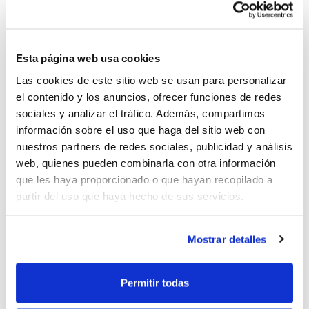
Croàcia.
Esta página web usa cookies
Las cookies de este sitio web se usan para personalizar
el contenido y los anuncios, ofrecer funciones de redes
sociales y analizar el tráfico. Además, compartimos
información sobre el uso que haga del sitio web con
nuestros partners de redes sociales, publicidad y análisis
web, quienes pueden combinarla con otra información
que les haya proporcionado o que hayan recopilado a
partir del uso que haya hecho de sus servicios.
Mostrar detalles
Les places són limitades i es requerix el
Permitir todas
ferm compromís dels entrenadors