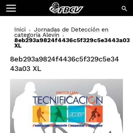
Inici
Jornadas de Detección en
categoría Alevín
8eb293a9824f4436c5f329c5e3443a03
XL
8eb293a9824f4436c5f329c5e34
43a03 XL