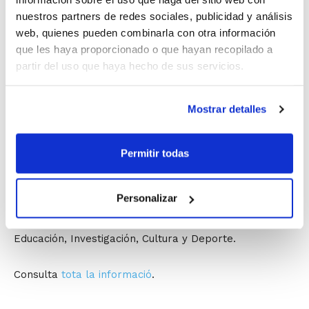
nuestros partners de redes sociales, publicidad y análisis
Analizar la participación de la mujer en
web, quienes pueden combinarla con otra información
los diferentes deportes federados
que les haya proporcionado o que hayan recopilado a
partir del uso que haya hecho de sus servicios.
Reflexionar sobre posibles actuaciones
para el fomento de la participación de la
Mostrar detalles
mujer en los diferentes estamentos
federativos y deportivos
Permitir todas
Personalizar
La actividad se llevará a cabo el jueves
23 de febrero
a las 16:15 h. en la Sala Mezquita de la Conselleria de
Educación, Investigación, Cultura y Deporte.
Consulta
tota la informació
.