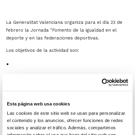
La Generalitat Valenciana organiza para el día 23 de
febrero la Jornada "Fomento de la igualdad en el
deporte y en las federaciones deportivas.
Los objetivos de la actividad son:
Conocer experiencias de participación en
federaciones y otros ámbitos de
participación social
Esta página web usa cookies
Analizar la participación actual de la
Las cookies de este sitio web se usan para personalizar
mujer en las juntas directivas de las
el contenido y los anuncios, ofrecer funciones de redes
sociales y analizar el tráfico. Además, compartimos
federaciones y clubs
información sobre el uso que haga del sitio web con