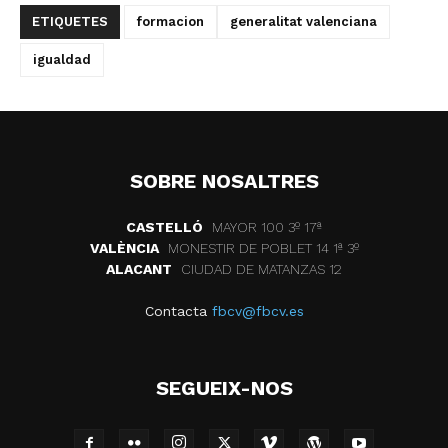
ETIQUETES
formacion
generalitat valenciana
igualdad
SOBRE NOSALTRES
CASTELLÓ
MAYOR 100 3º 17ª
VALÈNCIA
MONESTIR DE POBLET 14 1ª 3º
ALACANT
CIUDAD DE MATANZAS 12
Contacta
fbcv@fbcv.es
SEGUEIX-NOS