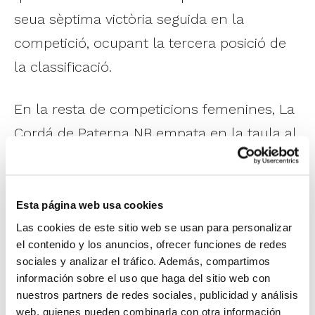
seua sèptima victòria seguida en la
competició, ocupant la tercera posició de
la classificació.
En la resta de competicions femenines, La
Cordá de Paterna NB empata en la taula al
Fustecma NBF Castelló en
LF Challenge
,
mentres que en
LF2
el CB Claret
Benimaclet veu com el líder talla la bona
Esta página web usa cookies
ratxa de triomfs amb la qual havien
Las cookies de este sitio web se usan para personalizar
el contenido y los anuncios, ofrecer funciones de redes
començat el nou any.
sociales y analizar el tráfico. Además, compartimos
información sobre el uso que haga del sitio web con
En les competicions masculines, HLA
nuestros partners de redes sociales, publicidad y análisis
web, quienes pueden combinarla con otra información