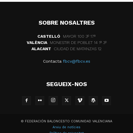
SOBRE NOSALTRES
CASTELLÓ
MAYOR 100 3º 17ª
VALÈNCIA
MONESTIR DE POBLET 14 1ª 3º
ALACANT
CIUDAD DE MATANZAS 12
Contacta
fbcv@fbcv.es
SEGUEIX-NOS
© FEDERACIÓN BALONCESTO COMUNIDAD VALENCIANA
Arxiu de notícies