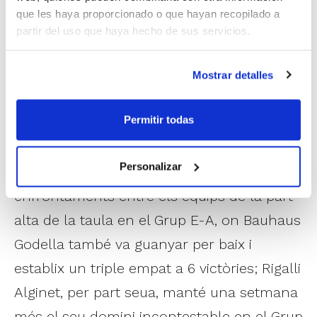
Alacant seguix sense poder sumar en
que les haya proporcionado o que hayan recopilado a
Primera FEB
. En
Segona FEB
, dos victòries
partir del uso que haya hecho de sus servicios.
i dos derrotes. Els triomfs per a Amics
Castelló, que continua líder, i Proinbeni
Mostrar detalles
UPB Gandia; mentres que les derrotes les
Permitir todas
van encaixar CEB Llíria i Maderas Sorlí
Benicarló. En
Tercera FEB
, CB Port Sagunt
Personalizar
continua eixint victoriós dels
enfrontaments entre els equips de la part
alta de la taula en el Grup E-A, on Bauhaus
Godella també va guanyar per baix i
establix un triple empat a 6 victòries; Rigalli
Alginet, per part seua, manté una setmana
més el seu domini incontestable en el Grup