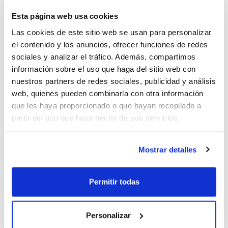
queda apartado del liderato junto a
Esta página web usa cookies
Proinbeni UPB Gandia, que también cedió,
Las cookies de este sitio web se usan para personalizar
al igual que Maderas Sorlí Benicarló. La
el contenido y los anuncios, ofrecer funciones de redes
única victoria de la semana fue para Club
sociales y analizar el tráfico. Además, compartimos
información sobre el uso que haga del sitio web con
Esportiu Bàsquet Llíria. En
Tercera FEB
,
nuestros partners de redes sociales, publicidad y análisis
ganaron los de arriba aunque Servigroup
web, quienes pueden combinarla con otra información
Benidorm cedió en su visita a
que les haya proporcionado o que hayan recopilado a
partir del uso que haya hecho de sus servicios.
Personalhome Adesavi. Y en la
Liga U
,
quinto triunfo consecutivo para Valencia
Mostrar detalles
Basket.
Permitir todas
En las competiciones femeninas, Valencia
Basket recupera sensaciones en
LF
Personalizar
Endesa
, continúa su escalada CB Claret