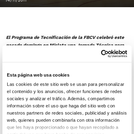
El Programa de Tecnificación de la FBCV celebró este
pasado domingo en Mislata una Jornada Técnica para
los jugadores/as de la generación del 2000, es decir,
alevines de segundo año.
La sesión de entrenamiento se llevó a cabo en el
Esta página web usa cookies
Pabellón Municipal El Quint, y sirvió para que los
seleccionadores autonómicos siguieran conociendo
Las cookies de este sitio web se usan para personalizar
el contenido y los anuncios, ofrecer funciones de redes
más a fondo a los jugadores/as, sobre todo aquellos
sociales y analizar el tráfico. Además, compartimos
que se han incorporado procedentes de las Jornadas
información sobre el uso que haga del sitio web con
Técnicas de Detección celebradas recientemente.
nuestros partners de redes sociales, publicidad y análisis
web, quienes pueden combinarla con otra información
que les haya proporcionado o que hayan recopilado a