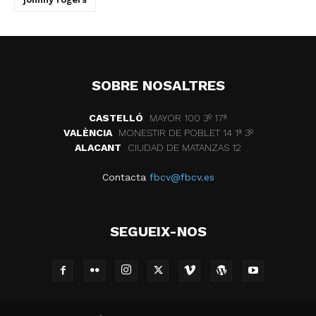
SOBRE NOSALTRES
CASTELLÓ
MAYOR 100 3º 17ª
VALÈNCIA
MONESTIR DE POBLET 14 1ª 3º
ALACANT
CIUDAD DE MATANZAS 12
Contacta
fbcv@fbcv.es
SEGUEIX-NOS