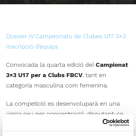
Dossier IV Campeonato de Clubes U17 3×3
Inscripció d'equips
Convocada la quarta edició del
Campionat
3×3 U17 per a Clubs FBCV
, tant en
categoria masculina com femenina.
La competició es desenvoluparà en una
única seu per concentració, disputant-se
una Fase de Grups i les Eliminatòries que
siguen necessàries per a determinar el