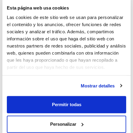
campió. L'esdeveniment tindrà lloc
a
Esta página web usa cookies
Las cookies de este sitio web se usan para personalizar
Cullera el dissabte 30 de maig
.
el contenido y los anuncios, ofrecer funciones de redes
sociales y analizar el tráfico. Además, compartimos
Cada entitat esportiva podrà inscriure un
información sobre el uso que haga del sitio web con
únic equip (un masculí i un altre femení).
nuestros partners de redes sociales, publicidad y análisis
web, quienes pueden combinarla con otra información
Les places seran assignades per orde
que les haya proporcionado o que hayan recopilado a
d'inscripció fins a cobrir 48 equips
partir del uso que haya hecho de sus servicios.
masculins i 48 equips femenins. Si una
Mostrar detalles
entitat vol inscriure més equips, haurà
d'apuntar-se en la llista d'espera que
Permitir todas
s'obrirà a este efecte, de manera que puga
optar a una plaça més en el cas de no
Personalizar
completar-se la inscripció en acabar el