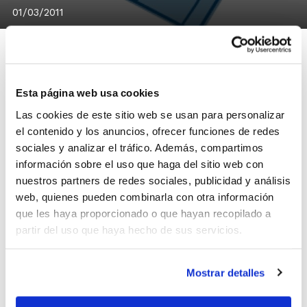
01/03/2011
Esta página web usa cookies
La Federación Española de Baloncesto ha convocado el
Las cookies de este sitio web se usan para personalizar
XXXV Cur
so de Entrenador Superior, que este año
el contenido y los anuncios, ofrecer funciones de redes
impartirá los contenidos de la fase presencial en
sociales y analizar el tráfico. Además, compartimos
Zaragoza del 16 al 31 de julio.
información sobre el uso que haga del sitio web con
El ámbito del Curso es nacional con una carga lectiva
nuestros partners de redes sociales, publicidad y análisis
total de 750 horas en Formato Semipresencial, al que
web, quienes pueden combinarla con otra información
hay que incluirle el Período de Prácticas y el Proyecto
que les haya proporcionado o que hayan recopilado a
Final.
partir del uso que haya hecho de sus servicios.
Las inscripciones al Curso podrán realizarse a través
Mostrar detalles
de la FBCV hasta el día 1 de abril.