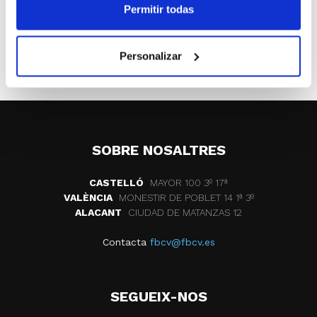
Permitir todas
ETIQUETES
zaragoza
curso superior
Personalizar
entrenador
SOBRE NOSALTRES
CASTELLÓ
MAYOR 100 3º 17ª
VALÈNCIA
MONESTIR DE POBLET 14 1ª 3º
ALACANT
CIUDAD DE MATANZAS 12
Contacta
fbcv@fbcv.es
SEGUEIX-NOS