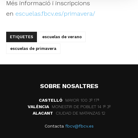
Més informació i inscripcions
en
escuelas.fbcv.es/primavera/
ETIQUETES
escuelas de verano
escuelas de primavera
SOBRE NOSALTRES
CASTELLÓ
MAYOR 100 3º 17ª
VALÈNCIA
MONESTIR DE POBLET 14 1ª 3º
ALACANT
CIUDAD DE MATANZAS 12
Contacta
fbcv@fbcv.es