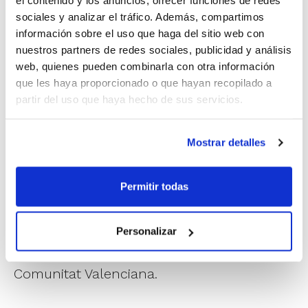
el contenido y los anuncios, ofrecer funciones de redes
sociales y analizar el tráfico. Además, compartimos
información sobre el uso que haga del sitio web con
Ya puedes inscribirte a las
Escuelas de
nuestros partners de redes sociales, publicidad y análisis
Primavera FBCV
, que este año se
web, quienes pueden combinarla con otra información
que les haya proporcionado o que hayan recopilado a
desarrollarán
del 6 al 10 de abril para
partir del uso que haya hecho de sus servicios.
chicos y chicas nacidos entre los años
2011 y 2020
. Cinco días intensos que se
Mostrar detalles
llenarán de actividades lúdicas y deportivas
de todo tipo. Todo ello en las instalaciones
Permitir todas
del Polideportivo Benimaclet de Valencia y
con la colaboración del Ayuntamiento de
Personalizar
Valencia y la Federación de Esgrima de la
Comunitat Valenciana.