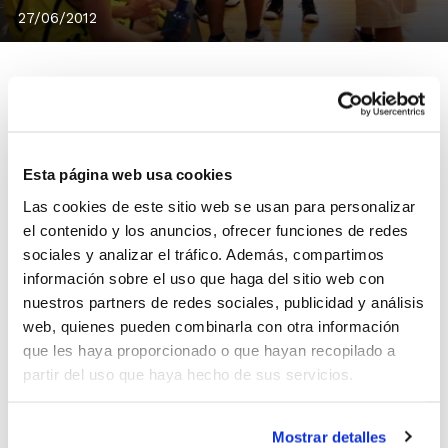
27/06/2012
No olvides presentar tu inscripción al VII Curso de
Entrenador FBCV Nivel 1 Alicante, que comenzará en el
Esta página web usa cookies
mes de octubre y que seguirá un formato intensivo.
Las cookies de este sitio web se usan para personalizar
Los dos cursos intensivos que se convocaron en
el contenido y los anuncios, ofrecer funciones de redes
Valencia ya han cubierto la totalidad de plazas
sociales y analizar el tráfico. Además, compartimos
disponibles, pero en el Curso de Alicante todavía
información sobre el uso que haga del sitio web con
quedan algunas plazas libres.
nuestros partners de redes sociales, publicidad y análisis
web, quienes pueden combinarla con otra información
que les haya proporcionado o que hayan recopilado a
Próximamente se abrirá la inscripción para nuevos
partir del uso que haya hecho de sus servicios.
Cursos de Nivel 1
que comenzarán en el mes de
febrero de 2013. Todos ellos tendrán una parte de la
carga lectiva impartida en formato Presencial y otra
Mostrar detalles