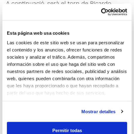
A continuació, serà el torn de Ricardo
Aguiar i José María Giménez, professors de
la Universitat de Múrcia en l'assignatura de
bàsquet i entrenadors. La seua intervenció
Esta página web usa cookies
Las cookies de este sitio web se usan para personalizar
se centrarà en l'ús de la competició com a
el contenido y los anuncios, ofrecer funciones de redes
instrument formatiu, aprofundint en com
sociales y analizar el tráfico. Además, compartimos
dissenyar contextos competitius justos,
información sobre el uso que haga del sitio web con
nuestros partners de redes sociales, publicidad y análisis
equitatius i coherents que afavorisquen el
web, quienes pueden combinarla con otra información
desenvolupament integral del jugador.
que les haya proporcionado o que hayan recopilado a
partir del uso que haya hecho de sus servicios.
La jornada es tancarà amb la ponència
Mostrar detalles
d'Alberto Boyer, qui oferirà una xarrada
pràctica sobre xicotetes millores
Permitir todas
metodològiques en els entrenaments que