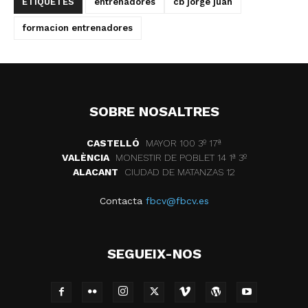
ETIQUETES
entrenadores
cb jorge juan
formacion entrenadores
SOBRE NOSALTRES
CASTELLÓ
MAYOR 100 3º 17ª
VALÈNCIA
MONESTIR DE POBLET 14 1ª 3º
ALACANT
CIUDAD DE MATANZAS 12
Contacta
fbcv@fbcv.es
SEGUEIX-NOS