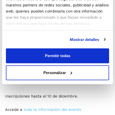
El CD Polanens de Santa Pola organiza del 28 al 30 de
nuestros partners de redes sociales, publicidad y análisis
diciembre el I Torneo Memorial Alfonso Espín, que se
web, quienes pueden combinarla con otra información
celebrará en diversas categorías de formación.
que les haya proporcionado o que hayan recopilado a
Categorías del Torneo:
partir del uso que haya hecho de sus servicios.
Mostrar detalles
Alevín Mixto
Infantil Masculí
Permitir todas
Cadet Masculí
Personalizar
Cadet Femení
Inscripciones hasta el 10 de diciembre.
Accede a
toda la información del evento