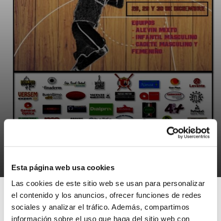
NOTÍCIES
I Torneo Memorial Alfonso Espín
22/11/2017
Esta página web usa cookies
Las cookies de este sitio web se usan para personalizar
el contenido y los anuncios, ofrecer funciones de redes
sociales y analizar el tráfico. Además, compartimos
información sobre el uso que haga del sitio web con