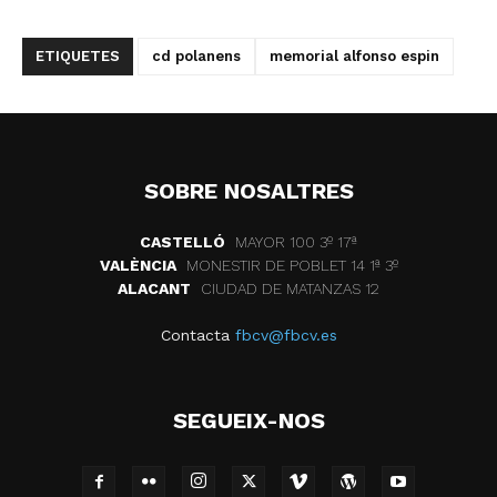
ETIQUETES
cd polanens
memorial alfonso espin
SOBRE NOSALTRES
CASTELLÓ
MAYOR 100 3º 17ª
VALÈNCIA
MONESTIR DE POBLET 14 1ª 3º
ALACANT
CIUDAD DE MATANZAS 12
Contacta
fbcv@fbcv.es
SEGUEIX-NOS