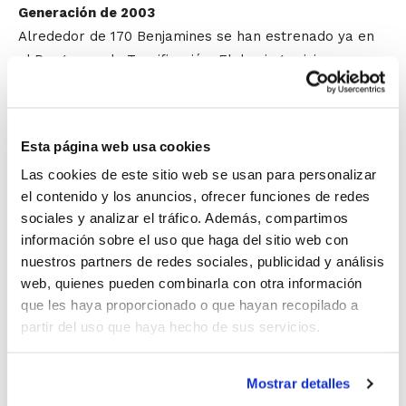
Generación de 2003
Alrededor de 170 Benjamines se han estrenado ya en
el Programa de Tecnificación. El domingo vivieron su
primer entrenamiento en El Campello, Paterna y
Burriana, tres sedes que acogerán durante la
temporada las diferentes jornadas técnicas que
Esta página web usa cookies
ayudarán a los niños y niñas a seguir formándose
Las cookies de este sitio web se usan para personalizar
como jugadores/as.
el contenido y los anuncios, ofrecer funciones de redes
Generación de 2002
sociales y analizar el tráfico. Además, compartimos
Los alevines de primer año también
información sobre el uso que haga del sitio web con
nuestros partners de redes sociales, publicidad y análisis
tuvieron nueva sesión de entrenamiento
web, quienes pueden combinarla con otra información
en los ocho grupos de trabajo repartidos
que les haya proporcionado o que hayan recopilado a
por la Comunidad: Alicante, Ondara,
partir del uso que haya hecho de sus servicios.
Ontinyent, Genovés, La Cañada (doble
Mostrar detalles
grupo), Sagunto y Burriana. Accede a