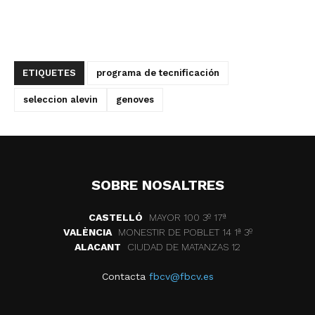
ETIQUETES
programa de tecnificación
seleccion alevin
genoves
SOBRE NOSALTRES
CASTELLÓ
MAYOR 100 3º 17ª
VALÈNCIA
MONESTIR DE POBLET 14 1ª 3º
ALACANT
CIUDAD DE MATANZAS 12
Contacta
fbcv@fbcv.es