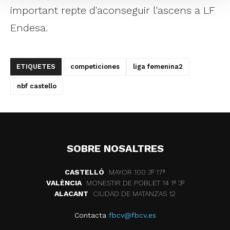
important repte d'aconseguir l'ascens a LF
Endesa.
ETIQUETES
competiciones
liga femenina2
nbf castello
SOBRE NOSALTRES
CASTELLÓ
MAYOR 100 3º 17ª
VALÈNCIA
MONESTIR DE POBLET 14 1ª 3º
ALACANT
CIUDAD DE MATANZAS 12
Contacta
fbcv@fbcv.es