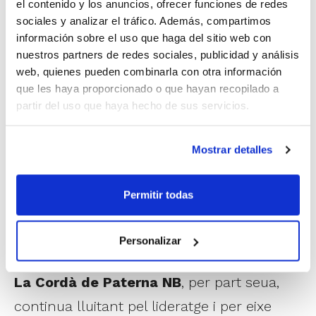
somia amb fer realitat això que a la tercera
el contenido y los anuncios, ofrecer funciones de redes
sociales y analizar el tráfico. Además, compartimos
va la vençuda perquè serà la seua tercera
información sobre el uso que haga del sitio web con
participació consecutiva en una Fase
nuestros partners de redes sociales, publicidad y análisis
web, quienes pueden combinarla con otra información
d'Ascens, un èxit que consolida encara
que les haya proporcionado o que hayan recopilado a
més el seu projecte per al bàsquet femení.
partir del uso que haya hecho de sus servicios.
Qui segur esperarà a les castellonenques
Mostrar detalles
en LF Challenge la pròxima temporada
serà
Picken Claret
, que va certificar la
Permitir todas
permanència en la categoria després de
derrotar a Lima-Horta Barcelona (51-65).
Personalizar
La Cordà de Paterna NB
, per part seua,
continua lluitant pel lideratge i per eixe