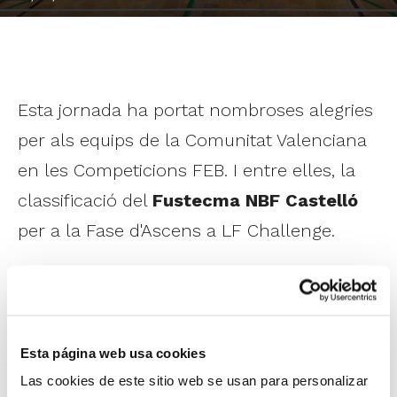
Esta jornada ha portat nombroses alegries
per als equips de la Comunitat Valenciana
en les Competicions FEB. I entre elles, la
classificació del
Fustecma NBF Castelló
per a la Fase d'Ascens a LF Challenge.
El conjunt castellonenc ja acariciava una
classificació que es va materialitzar a
domicili amb la victòria davant Port
Esta página web usa cookies
Management CB Andratx. Ara, l'equip ja
Las cookies de este sitio web se usan para personalizar