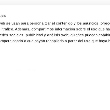
ies
web se usan para personalizar el contenido y los anuncios, ofrec
el tráfico. Además, compartimos información sobre el uso que ha
edes sociales, publicidad y análisis web, quienes pueden combin
proporcionado o que hayan recopilado a partir del uso que haya
E NOSALTRES
LLÓ
MAYOR 100 3º 17ª
IA
MONESTIR DE POBLET 14 1ª 3º
T
CIUDAD DE MATANZAS 12
ta
fbcv@fbcv.es