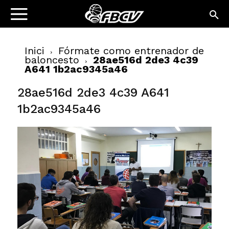
Inici
Fórmate como entrenador de
baloncesto
28ae516d 2de3 4c39
A641 1b2ac9345a46
28ae516d 2de3 4c39 A641
1b2ac9345a46