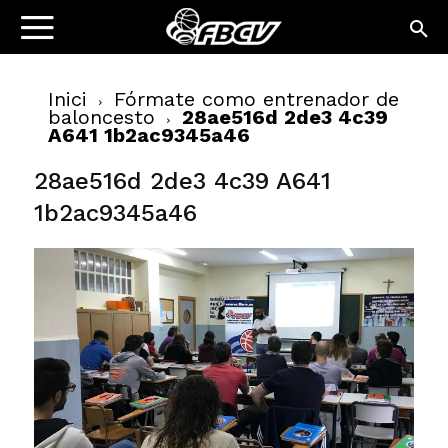
Inici
Fórmate como entrenador de
baloncesto
28ae516d 2de3 4c39
A641 1b2ac9345a46
28ae516d 2de3 4c39 A641
1b2ac9345a46