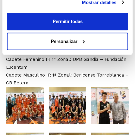
Mostrar detalles
18:00 h.
Infantil Femenino IR 1ª Zonal: Logos Basket Sedaví –
Eset Ontinet
Permitir todas
Infantil Masculino IR 1ª Zonal: CB Sedaví Valencia –
Mutua Levante NB Alcoi – SV Paúl
Personalizar
20:00 h.
Cadete Femenino IR 1ª Zonal: UPB Gandia – Fundación
Lucentum
Cadete Masculino IR 1ª Zonal: Benicense Torreblanca –
CB Bétera