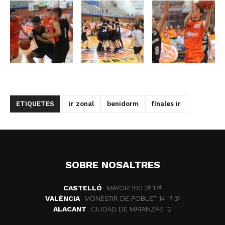
ETIQUETES
ir zonal
benidorm
finales ir
SOBRE NOSALTRES
CASTELLÓ
MAYOR 100 3º 17ª
VALÈNCIA
MONESTIR DE POBLET 14 1ª 3º
ALACANT
CIUDAD DE MATANZAS 12