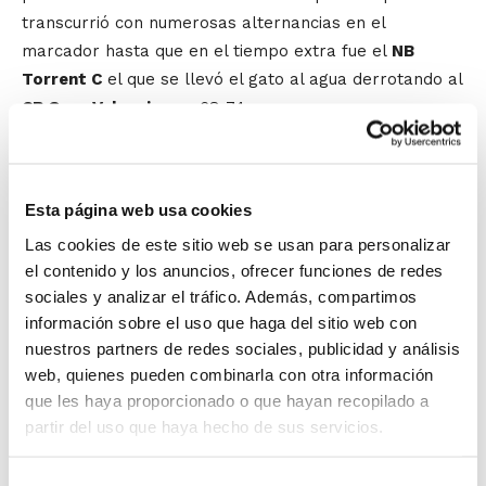
transcurrió con numerosas alternancias en el
marcador hasta que en el tiempo extra fue el
NB
Torrent C
el que se llevó el gato al agua derrotando al
CB Grao Valencia
por 68-74.
Mejor jugador Infantil Masculino IR 2ª Zonal:
Pau
Vicent
(Club Bàsquet Joventut d'Alcoi)
Esta página web usa cookies
Mejor jugador Cadete Masculino IR 2ª Zonal:
Pablo
Las cookies de este sitio web se usan para personalizar
Bayo
(CB Grao)
el contenido y los anuncios, ofrecer funciones de redes
sociales y analizar el tráfico. Además, compartimos
Horarios y estadísticas:
información sobre el uso que haga del sitio web con
nuestros partners de redes sociales, publicidad y análisis
Infantil Masculino IR 2ª Zonal:
NB Torrent B
74
–
82
web, quienes pueden combinarla con otra información
Club Bàsquet Joventut d'Alcoi
(estadística)
que les haya proporcionado o que hayan recopilado a
Cadete Masculino IR 2ª Zonal:
CB Grao
68
–
74
NB
partir del uso que haya hecho de sus servicios.
Torrent C
(estadística)