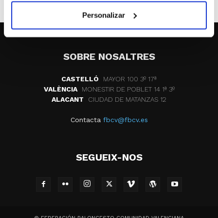
Personalizar
SOBRE NOSALTRES
CASTELLÓ
MAYOR 100 3º 17ª
VALÈNCIA
MONESTIR DE POBLET 14 1ª 3º
ALACANT
CIUDAD DE MATANZAS 12
Contacta
fbcv@fbcv.es
SEGUEIX-NOS