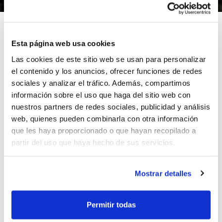
Esta página web usa cookies
Las cookies de este sitio web se usan para personalizar
El Presidente de FIBA Europa, Alafur Rafnsson y el
el contenido y los anuncios, ofrecer funciones de redes
Secretario General, Nar Zanolin, han sido los
sociales y analizar el tráfico. Además, compartimos
encargados de anunciar que Ekaterinburgo acogerá la
información sobre el uso que haga del sitio web con
Final Four del 2011.
nuestros partners de redes sociales, publicidad y análisis
En ella, los dos equipos rusos, Sparta&k y
web, quienes pueden combinarla con otra información
Ekaterinburg, disputaran la primera semifinal,
que les haya proporcionado o que hayan recopilado a
mientras que el Ciudad Ros Casares y el Halcón
partir del uso que haya hecho de sus servicios.
Avenida protagonizarán la segunda. Las dos están
previstas para el viernes 8 de abril. El domingo 10 de
Mostrar detalles
abril se jugará el tercer y cuarto puesto y la gran final.
ETIQUETES
ciudad ros casares
final four
Permitir todas
ekaterinburgo