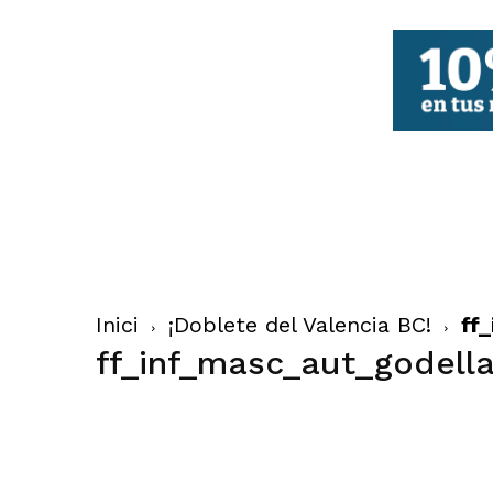
FBCV
Inici
¡Doblete del Valencia BC!
ff
ff_inf_masc_aut_godell