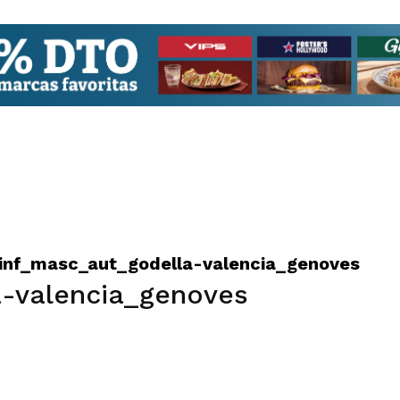
_inf_masc_aut_godella-valencia_genoves
a-valencia_genoves