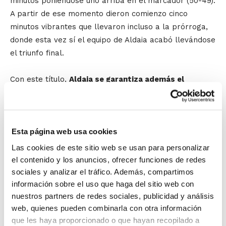
minutos poniéndose uno arriba en el marcador (50-49).
A partir de ese momento dieron comienzo cinco
minutos vibrantes que llevaron incluso a la prórroga,
donde esta vez sí el equipo de Aldaia acabó llevándose
el triunfo final.
Con este título,
Aldaia se garantiza además el
ascenso a Liga EBA
para la próxima temporada.
Luis Verdeguer
, del Guillén Group Alginet, ha recibido
el galardón de Mejor Jugador de la Final.
Esta página web usa cookies
El alcalde de Alginet,
Jesús Boluda
, y el alcalde de
Aldaia,
Guillermo Luján
, junto a sus concejales de
Las cookies de este sitio web se usan para personalizar
Deportes,
Jordi Roig
i
Jesús Valero
, han asistido al
el contenido y los anuncios, ofrecer funciones de redes
encuentro y han acompañado al presidente de la
sociales y analizar el tráfico. Además, compartimos
información sobre el uso que haga del sitio web con
FBCV,
Salvador Fabregat
, en el acto de entrega de
nuestros partners de redes sociales, publicidad y análisis
trofeos. Junto a ellos han estado también la concejal
web, quienes pueden combinarla con otra información
de Alginet
Paula Llorca
y el presidente del CB Alginet,
que les haya proporcionado o que hayan recopilado a
Miguel Ángel González
.