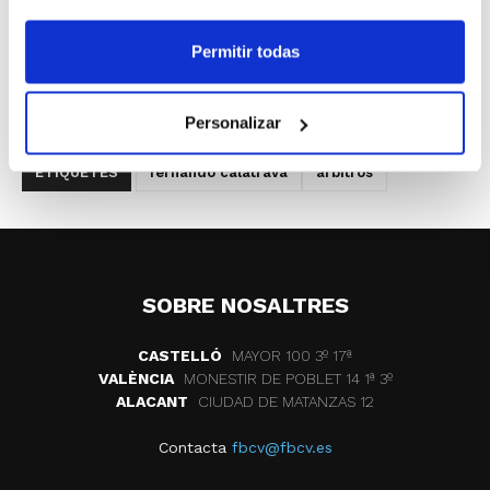
Fernando Calatrava se convirtió en árbitro
internacional hace ahora dos años, y desde entonces
Permitir todas
ha podido participar en diversos eventos. Uno de los
más deseados llegará este verano con la presencia en
el Campeonato del Mundo.
Personalizar
ETIQUETES
fernando calatrava
arbitros
SOBRE NOSALTRES
CASTELLÓ
MAYOR 100 3º 17ª
VALÈNCIA
MONESTIR DE POBLET 14 1ª 3º
ALACANT
CIUDAD DE MATANZAS 12
Contacta
fbcv@fbcv.es