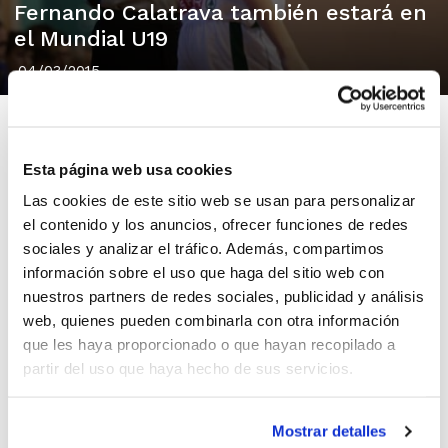
Fernando Calatrava también estará en
el Mundial U19
04/03/2015
Esta página web usa cookies
El árbitro internacional de la FBCV Fernando Calatrava
Las cookies de este sitio web se usan para personalizar
sigue con su gran proyección de las últimas
el contenido y los anuncios, ofrecer funciones de redes
temporadas y vuelve a ser designado para otro
sociales y analizar el tráfico. Además, compartimos
información sobre el uso que haga del sitio web con
importante evento este verano.
nuestros partners de redes sociales, publicidad y análisis
Hace unos días destacábamos que
Fernando
web, quienes pueden combinarla con otra información
Calatrava
arbitraría los cuartos de final de la
que les haya proporcionado o que hayan recopilado a
Eurochallenge, pero aún más importante es la
partir del uso que haya hecho de sus servicios.
reciente designación para el
Mundial U19 Femenino
,
que se disputará en Rusia del 18 al 26 de julio.
Mostrar detalles