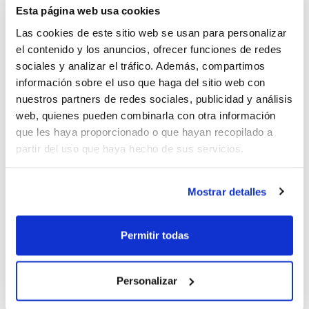
Valencia, B.F. San Blas Alicante Azul, N.B.F. Castelló y
Esta página web usa cookies
C.B.F. Morella.
Las cookies de este sitio web se usan para personalizar
el contenido y los anuncios, ofrecer funciones de redes
En la Fase Final, que seguirá un sistema de
sociales y analizar el tráfico. Además, compartimos
competición de liga todos contra todos a una sola
información sobre el uso que haga del sitio web con
nuestros partners de redes sociales, publicidad y análisis
vuelta, no sólo se pondrá en juego el título de
web, quienes pueden combinarla con otra información
campeón autonómico, sino que los subcampeones
que les haya proporcionado o que hayan recopilado a
también conseguirán la clasificación para el
partir del uso que haya hecho de sus servicios.
Campeonato de España Cadete, que se celebrará del
27 de mayo al 2 de junio.
Mostrar detalles
La FBCV te da la oportunidad de seguir todos los
encuentros de las Fases Finales a través del hashtag
Permitir todas
#fbcvdirecto
en
Twitter
. El hashtag se encuentra ya
visible también en la portada de
www.fbcv.es
para
que puedas ir siguiendo cómo marcha cada partido en
Personalizar
juego.