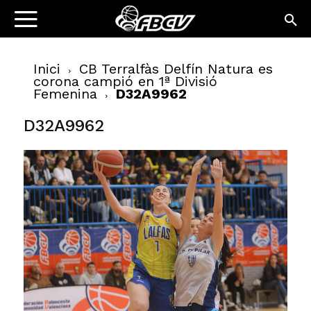
Inici
CB Terralfàs Delfín Natura es
corona campió en 1ª Divisió
Femenina
D32A9962
D32A9962