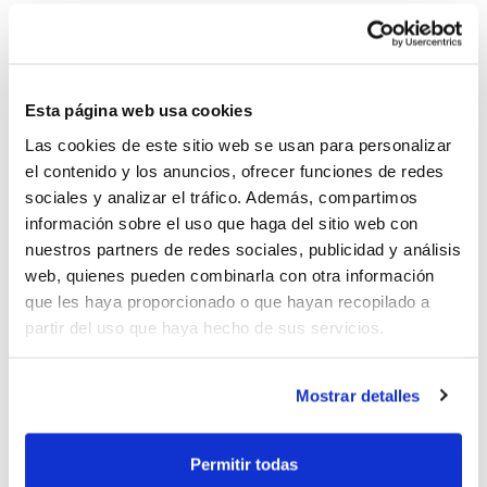
Desde la FBCV lamentamos el fallecimiento de Juan
García Gual, quien fuera directivo de la Federación y
Esta página web usa cookies
uno de los fundadores del actual CB Castellón.
Las cookies de este sitio web se usan para personalizar
Juan García Gual
dedicó buena parte de su vida al
el contenido y los anuncios, ofrecer funciones de redes
baloncesto, trabajando sobre todo para el impulso del
sociales y analizar el tráfico. Además, compartimos
baloncesto femenino. No en vano, fue uno de los
información sobre el uso que haga del sitio web con
fundadores del actual Club Baloncesto Castellón.
nuestros partners de redes sociales, publicidad y análisis
web, quienes pueden combinarla con otra información
Además, fue miembro de la Junta Directiva de la FBCV
que les haya proporcionado o que hayan recopilado a
durante la década de los 90.
partir del uso que haya hecho de sus servicios.
La misa se oficiará este jueves a las 16:00 h. en la
Mostrar detalles
Iglesia del Carmen de Castellón.
Nuestro más sincero pésame a familia y amigos.
Permitir todas