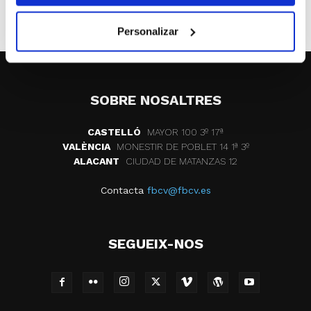
ETIQUETES
fallecimiento
juan garcia gual
Personalizar
SOBRE NOSALTRES
CASTELLÓ
MAYOR 100 3º 17ª
VALÈNCIA
MONESTIR DE POBLET 14 1ª 3º
ALACANT
CIUDAD DE MATANZAS 12
Contacta
fbcv@fbcv.es
SEGUEIX-NOS