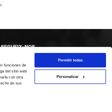
o.
SEGUEIX-NOS
Permitir todas
er funciones de
ga del sitio web
Personalizar
arla con otra
 hecho de sus