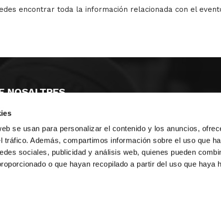
des encontrar toda la información relacionada con el event
E NOSALTRES
ies
LLÓ
MAYOR 100 3º 17ª
IA
MONESTIR DE POBLET 14 1ª 3º
web se usan para personalizar el contenido y los anuncios, ofrec
T
CIUDAD DE MATANZAS 12
el tráfico. Además, compartimos información sobre el uso que ha
edes sociales, publicidad y análisis web, quienes pueden combin
ta
fbcv@fbcv.es
proporcionado o que hayan recopilado a partir del uso que haya
u de notícies
|
Política de privacitat