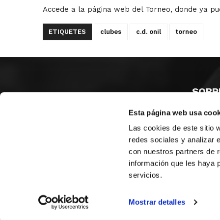
Accede a la página web del Torneo, donde ya pue
ETIQUETES
clubes
c.d. onil
torneo
SOBR
Esta página web usa cook
CASTE
VALÈNC
Las cookies de este sitio 
ALACAN
redes sociales y analizar 
con nuestros partners de r
Contac
información que les haya 
servicios.
© FEDERACIÓN BALONCESTO COMUNIDAD VALENCIANA
|
Arxi
Mostrar detalles