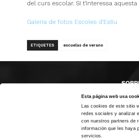
del curs escolar. Si t'interessa aquesta
Galeria de fotos Escoles d'Estiu
ETIQUETES
escuelas de verano
SOBR
Esta página web usa cook
CASTE
VALÈNC
Las cookies de este sitio 
ALACAN
redes sociales y analizar 
con nuestros partners de r
Contac
información que les haya 
servicios.