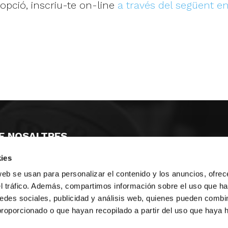
 opció, inscriu-te on-line
a través del següent en
E NOSALTRES
ies
LLÓ
MAYOR 100 3º 17ª
IA
MONESTIR DE POBLET 14 1ª 3º
web se usan para personalizar el contenido y los anuncios, ofrec
T
CIUDAD DE MATANZAS 12
el tráfico. Además, compartimos información sobre el uso que ha
edes sociales, publicidad y análisis web, quienes pueden combin
ta
fbcv@fbcv.es
proporcionado o que hayan recopilado a partir del uso que haya