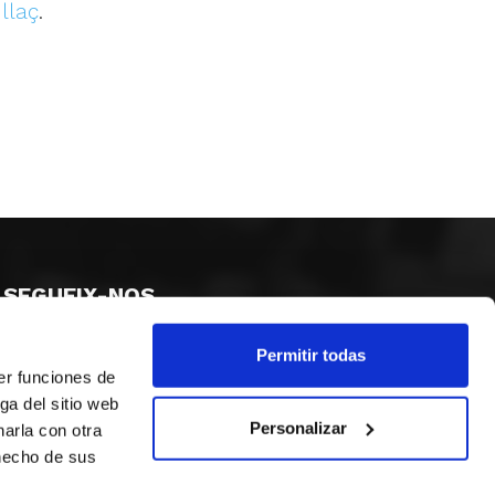
llaç
.
SEGUEIX-NOS
Permitir todas
er funciones de
ga del sitio web
Personalizar
arla con otra
 hecho de sus