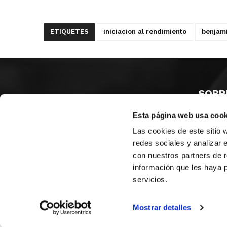
ETIQUETES
iniciacion al rendimiento
benjam
SOBR
Esta página web usa cook
CASTE
VALÈNC
Las cookies de este sitio 
ALACAN
redes sociales y analizar 
con nuestros partners de r
Contac
información que les haya 
servicios.
© FEDERACIÓN BALONCESTO COMUNIDAD VALENCIANA
|
Arxi
Mostrar detalles