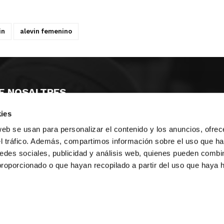
in
alevin femenino
E NOSALTRES
ies
LLÓ
MAYOR 100 3º 17ª
IA
MONESTIR DE POBLET 14 1ª 3º
web se usan para personalizar el contenido y los anuncios, ofrec
T
CIUDAD DE MATANZAS 12
el tráfico. Además, compartimos información sobre el uso que ha
edes sociales, publicidad y análisis web, quienes pueden combin
ta
fbcv@fbcv.es
proporcionado o que hayan recopilado a partir del uso que haya
u de notícies
|
Política de privacitat