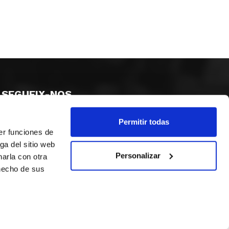
SEGUEIX-NOS
Permitir todas
er funciones de
ga del sitio web
Personalizar
arla con otra
 hecho de sus