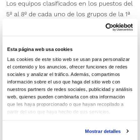
Los equipos clasificados en los puestos del
5º al 8º de cada uno de los grupos de la 1ª
Fase, disputarán una liga a doble vuelta en
el Grupo 2, tan solo contra los equipos del
grupo distinto 1ª Fase y valiendo los
Esta página web usa cookies
resultados de la 1ª Fase con los equipos
Las cookies de este sitio web se usan para personalizar
clasificados del mismo grupo,
el contenido y los anuncios, ofrecer funciones de redes
sociales y analizar el tráfico. Además, compartimos
estableciéndose al final una clasificación
información sobre el uso que haga del sitio web con
del 1º al 8º.
nuestros partners de redes sociales, publicidad y análisis
web, quienes pueden combinarla con otra información
que les haya proporcionado o que hayan recopilado a
En Cadete Masculino estarán en el Grupo 1 los equipos
partir del uso que haya hecho de sus servicios.
Valencia B.C., Aldaia, C.B. L´Horta Godella A, AB
Castelló, Arroz Catalá Gandia Bàsquet, C.B. Genovés
Autonómico, C.B. Alginet A y Meridiano Alicante 95.
Mostrar detalles