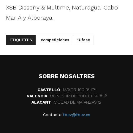
XSB Disseny & Multime, Naturagua-Cabo
Mar A y Alboraya.
ETIQUETES
competiciones
1ª fase
SOBRE NOSALTRES
CASTELLÓ
MAYOR 100 3º 17ª
VALÈNCIA
MONESTIR DE POBLET 14 1ª 3º
ALACANT
CIUDAD DE MATANZAS 12
Contacta
fbcv@fbcv.es