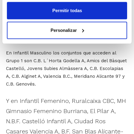
En Cadete Femenino los equipos clasificados son
Permitir todas
Obratec N.B.F. Castelló, Picken Claret, C.B.F. Morella,
C.B. Castellón, Ciudad Ros Casares A, B.F. San Blas
Alicante-Sillas Jose, Naturagua-Cabo Mar y C.B. Jorge
Personalizar
Juan.
En Infantil Masculino los conjuntos que acceden al
Grupo 1 son C.B. L´Horta Godella A, Amics del Bàsquet
Castelló, Jovens Subies Almàssera A, C.B. Escolapias
A, C.B. Alginet A, Valencia B.C., Meridiano Alicante 97 y
C.B. Genovés.
Y en Infantil Femenino, Ruralcaixa CBC, MH
Gimnasio Femenino Burriana, El Pilar A,
N.B.F. Castelló Infantil A, Ciudad Ros
Casares Valencia A, B.F. San Blas Alicante-