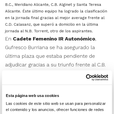
B.C., Meridiano Alicante, C.B. Alginet y Santa Teresa
Alicante. Éste último equipo ha logrado la clasificación
en la jornada final gracias al mejor average frente al
C.D. Calasanz, que superó a domicilio en la última
jornada al N.B. Torrent, otro de los aspirantes.
En
Cadete Femenino IR Autonómico
,
Gufresco Burriana se ha asegurado la
última plaza que estaba pendiente de
adjudicar gracias a su triunfo frente al C.B.
Castellón y a la derrota de Picken Claret
ante Ros Casares Valencia. Además de este
último conjunto, acompañarán a las
Esta página web usa cookies
burrianenses en la 2ª Fase C.B. Barcas –
Las cookies de este sitio web se usan para personalizar
RC, Croquetas Morellanas NBF. B.F. San
el contenido y los anuncios, ofrecer funciones de redes