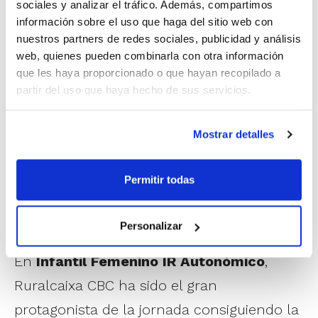
sociales y analizar el tráfico. Además, compartimos
Blas Alicante Azul, DBC-EMB Denia 97, C.B.F.
información sobre el uso que haga del sitio web con
Cabo Mar y Alboraya.
nuestros partners de redes sociales, publicidad y análisis
web, quienes pueden combinarla con otra información
Infantil Masculino IR Autonómico
ha
que les haya proporcionado o que hayan recopilado a
partir del uso que haya hecho de sus servicios.
vivido la jornada más tranquila, puesto que
ya estaba todo decidido en favor de N.B.
Mostrar detalles
Torrent Escola El Drac, Valencia B.C.,
Valfortec Amics Castelló, Picken Claret
Permitir todas
Rojo, N.B. Xàtiva, Meridiano Alicante, El Pilar
y C.B. Genovés.
Personalizar
En
Infantil Femenino IR Autonómico
,
Ruralcaixa CBC ha sido el gran
protagonista de la jornada consiguiendo la