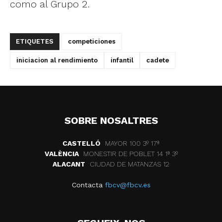
como al Grupo 2.
ETIQUETES
competiciones
iniciacion al rendimiento
infantil
cadete
SOBRE NOSALTRES
CASTELLÓ
MAYOR 100 3º 17ª
VALÈNCIA
MONESTIR DE POBLET 14 1ª 3º
ALACANT
CIUDAD DE MATANZAS 12
Contacta
fbcv@fbcv.es