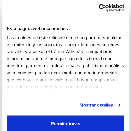
Esta página web usa cookies
Las cookies de este sitio web se usan para personalizar
el contenido y los anuncios, ofrecer funciones de redes
sociales y analizar el tráfico. Además, compartimos
información sobre el uso que haga del sitio web con
nuestros partners de redes sociales, publicidad y análisis
web, quienes pueden combinarla con otra información
que les haya proporcionado o que hayan recopilado a
En aquest sentit, la
Preselecció Infantil
partir del uso que haya hecho de sus servicios.
està preparada per a intensificar la posada
a punt de cara a un Campionat d'Espanya
Mostrar detalles
de Seleccions Autonòmiques que ve ja el
Permitir todas
proper mes de gener. És per això que la