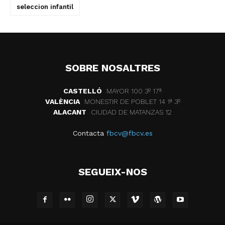
seleccion infantil
SOBRE NOSALTRES
CASTELLÓ
MAYOR 100 3º 17ª
VALÈNCIA
MONESTIR DE POBLET 14 1ª 3º
ALACANT
CIUDAD DE MATANZAS 12
Contacta
fbcv@fbcv.es
SEGUEIX-NOS