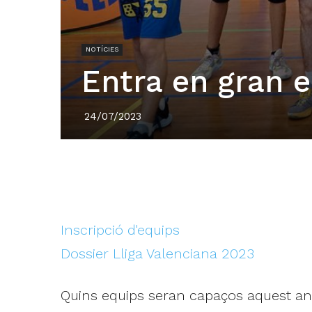
NOTÍCIES
Entra en gran 
24/07/2023
Inscripció d'equips
Dossier Lliga Valenciana 2023
Quins equips seran capaços aquest any 