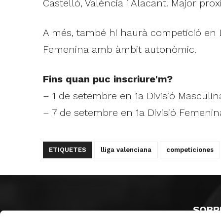
Castelló, València i Alacant. Major prox
A més, també hi haurà competició en LEB
Femenina amb àmbit autonòmic.
Fins quan puc inscriure'm?
– 1 de setembre en 1a Divisió Masculin
– 7 de setembre en 1a Divisió Femenina,
ETIQUETES
lliga valenciana
competiciones
SOBR