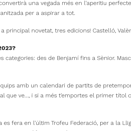
onvertirà una vegada més en l'aperitiu perfecte 
itzada per a aspirar a tot.
 principal novetat, tres edicions! Castelló, Valèn
 2023?
les categories: des de Benjamí fins a Sènior. Masc
 equips amb un calendari de partits de pretempor
al que ve…, i si a més t'emportes el primer títol 
 es fera en l'últim Trofeu Federació, per a la Ll