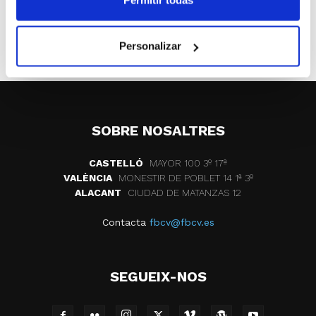
ETIQUETES
competiciones
eliminatorias
Personalizar
SOBRE NOSALTRES
CASTELLÓ
MAYOR 100 3º 17ª
VALÈNCIA
MONESTIR DE POBLET 14 1ª 3º
ALACANT
CIUDAD DE MATANZAS 12
Contacta
fbcv@fbcv.es
SEGUEIX-NOS