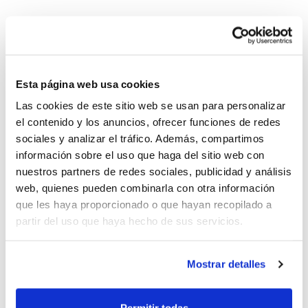
Al llarg d'este dimarts s'han anat publicant
Esta página web usa cookies
les eliminatòries cap al títol en aquelles
Las cookies de este sitio web se usan para personalizar
competicions que han disputat ja la seua
el contenido y los anuncios, ofrecer funciones de redes
sociales y analizar el tráfico. Además, compartimos
última jornada de lliga.
información sobre el uso que haga del sitio web con
nuestros partners de redes sociales, publicidad y análisis
Consulta emparellaments a través de
l'App
web, quienes pueden combinarla con otra información
Oficial FBCV
, amb la informació ja
que les haya proporcionado o que hayan recopilado a
partir del uso que haya hecho de sus servicios.
definitiva de tots els encreuaments. A més,
en el web pots veure també el quadre
Mostrar detalles
complet d'eliminatòries
(no disponible en
App)
.
Permitir todas