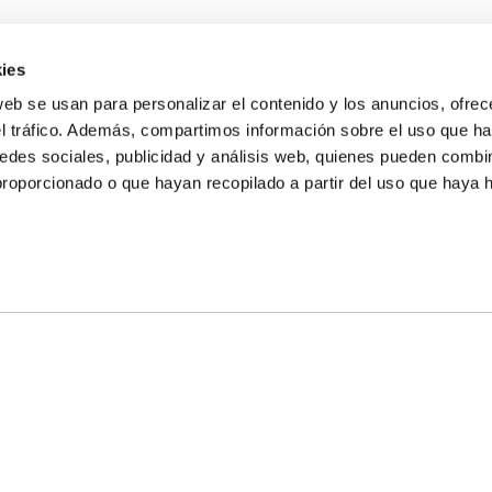
ies
web se usan para personalizar el contenido y los anuncios, ofrec
el tráfico. Además, compartimos información sobre el uso que ha
edes sociales, publicidad y análisis web, quienes pueden combin
proporcionado o que hayan recopilado a partir del uso que haya
E NOSALTRES
LLÓ
MAYOR 100 3º 17ª
IA
MONESTIR DE POBLET 14 1ª 3º
T
CIUDAD DE MATANZAS 12
ta
fbcv@fbcv.es
u de notícies
|
Política de privacitat