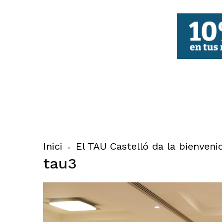
FBCV
Inici
El TAU Castelló da la bienvenid
tau3