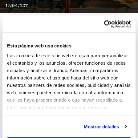
12/04/2011
El Power Electronics Valencia se impuso al Meridiano
Esta página web usa cookies
Alicante en el duelo autonómico de la Comunidad
Las cookies de este sitio web se usan para personalizar
Valenciana (86-79), lo que le permite mantener la
el contenido y los anuncios, ofrecer funciones de redes
tercera plaza de la clasificación. El equipo alicantino
sociales y analizar el tráfico. Además, compartimos
plantó cara en todo momento y llegó a ponerse por
información sobre el uso que haga del sitio web con
delante en el marcador, pero en la segunda parte no
nuestros partners de redes sociales, publicidad y análisis
pudo frenar el potencial de los jugadores interiores del
web, quienes pueden combinarla con otra información
que les haya proporcionado o que hayan recopilado a
conjunto valenciano.
partir del uso que haya hecho de sus servicios.
Uno de los aspectos más destacados del partido fue el
almuerzo que compartieron aficionados y directivos de
ambos clubes, a los que se sumaron diversos medios
Mostrar detalles
de comunicación. Este encuentro sirvió para estrechar