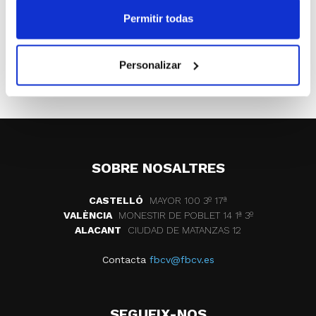
los lazos de unión entre los dos equipos de élite de la
Permitir todas
Comunidad.
ETIQUETES
Meridiano Alicante
derbi
Personalizar
power electronics
SOBRE NOSALTRES
CASTELLÓ
MAYOR 100 3º 17ª
VALÈNCIA
MONESTIR DE POBLET 14 1ª 3º
ALACANT
CIUDAD DE MATANZAS 12
Contacta
fbcv@fbcv.es
SEGUEIX-NOS