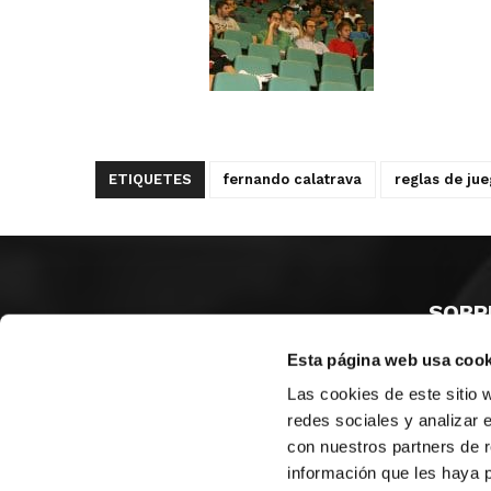
ETIQUETES
fernando calatrava
reglas de jue
SOBR
Esta página web usa cook
CASTE
VALÈNC
Las cookies de este sitio 
ALACAN
redes sociales y analizar 
con nuestros partners de r
Contac
información que les haya 