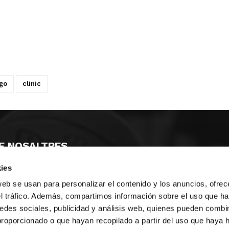
go
clinic
E NOSALTRES
ies
LLÓ
MAYOR 100 3º 17ª
IA
MONESTIR DE POBLET 14 1ª 3º
web se usan para personalizar el contenido y los anuncios, ofrec
T
CIUDAD DE MATANZAS 12
el tráfico. Además, compartimos información sobre el uso que ha
edes sociales, publicidad y análisis web, quienes pueden combin
ta
fbcv@fbcv.es
proporcionado o que hayan recopilado a partir del uso que haya