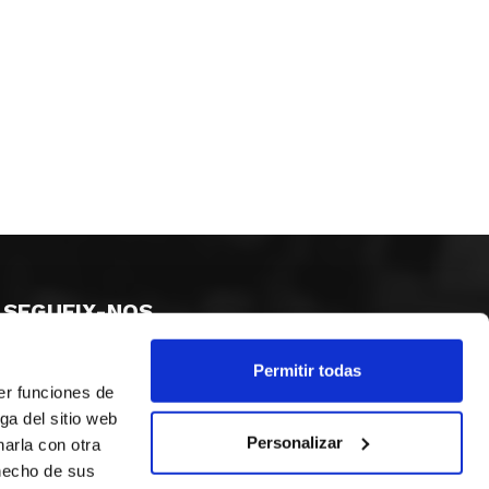
SEGUEIX-NOS
Permitir todas
er funciones de
ga del sitio web
Personalizar
arla con otra
 hecho de sus