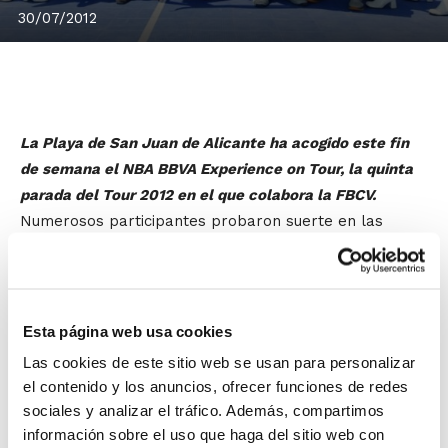
30/07/2012
La Playa de San Juan de Alicante ha acogido este fin
de semana el NBA BBVA Experience on Tour, la quinta
parada del Tour 2012 en el que colabora la FBCV.
Numerosos participantes probaron suerte en las
diferentes competiciones y concursos programados
por la organización, y a los que asistió también la
estrella de la NBA
Nicola Pekovic
.
Esta página web usa cookies
Los ganadores de la categoría OPEN se
Las cookies de este sitio web se usan para personalizar
llevan también el premio de jugar la final
el contenido y los anuncios, ofrecer funciones de redes
sociales y analizar el tráfico. Además, compartimos
del Circuito, prevista para el mes de
información sobre el uso que haga del sitio web con