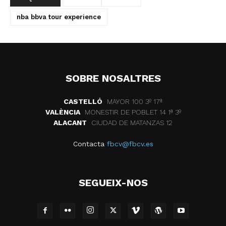
nba bbva tour experience
SOBRE NOSALTRES
CASTELLÓ
MAYOR 100 3º 17ª
VALÈNCIA
MONESTIR DE POBLET 14 1ª 3º
ALACANT
CIUDAD DE MATANZAS 12
Contacta
fbcv@fbcv.es
SEGUEIX-NOS