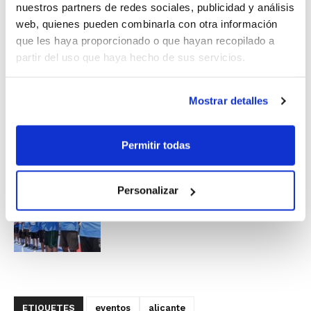
Octubre en Barcelona, con motivo de la
nuestros partners de redes sociales, publicidad y análisis
web, quienes pueden combinarla con otra información
visita de Dallas Mavericks a España.
que les haya proporcionado o que hayan recopilado a
partir del uso que haya hecho de sus servicios.
Mostrar detalles
Permitir todas
Personalizar
ETIQUETES
eventos
alicante