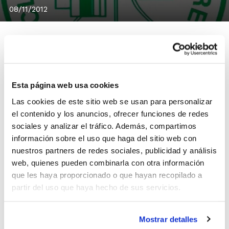
08/11/2012
Coincidiendo con la celebración de su 25 aniversario, el
Esta página web usa cookies
Club Bàsquet Morvedre ha recibido en estos días
numerosos reconocimientos.
Las cookies de este sitio web se usan para personalizar
Onda Cero ha otorgado a la entidad el
Premio al
el contenido y los anuncios, ofrecer funciones de redes
sociales y analizar el tráfico. Además, compartimos
Deporte 2012
, un galardón que recibirán el próximo 28
información sobre el uso que haga del sitio web con
de noviembre.
nuestros partners de redes sociales, publicidad y análisis
web, quienes pueden combinarla con otra información
Asimismo, la Asociación Cultural Falla
que les haya proporcionado o que hayan recopilado a
Santa Anna le ha otorgado al Club la
partir del uso que haya hecho de sus servicios.
distinción
Saguntí de l´Any 2012
, un
premio que será entregado el próximo 1 de
Mostrar detalles