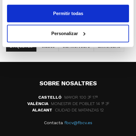
diciembre.
Permitir todas
Personalizar
ETIQUETES
clubes
c.b. morvedre
aniversario
SOBRE NOSALTRES
CASTELLÓ
MAYOR 100 3º 17ª
VALÈNCIA
MONESTIR DE POBLET 14 1ª 3º
ALACANT
CIUDAD DE MATANZAS 12
Contacta
fbcv@fbcv.es