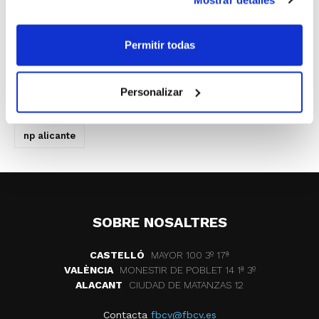
tiene campeón. El resto, todavía están
disputando las diferentes jornadas por
Permitir todas
sistema de liga.
Personalizar
ETIQUETES
c.b.i. neoflex
cadete masculino
np alicante
SOBRE NOSALTRES
CASTELLÓ
MAYOR 100 3º 17ª
VALÈNCIA
MONESTIR DE POBLET 14 1ª 3º
ALACANT
CIUDAD DE MATANZAS 12
Contacta
fbcv@fbcv.es