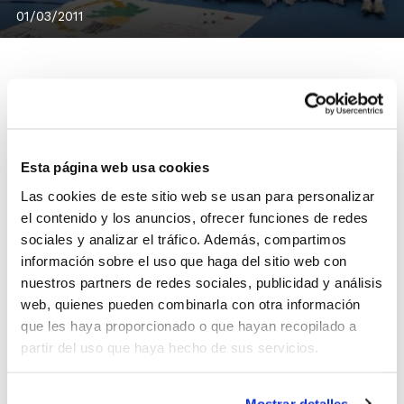
01/03/2011
El C.B.I. Neoflex se ha convertido en el nuevo campeón
Cadete Masculino NP Alicante tras derrotar también
Esta página web usa cookies
en el encuentro de vuelta al EM Pilar de la Horadada
Las cookies de este sitio web se usan para personalizar
por 17-58.
el contenido y los anuncios, ofrecer funciones de redes
En el encuentro de ida, los ilicitanos ya ganaron con un
sociales y analizar el tráfico. Además, compartimos
contundente 88-15, una ventaja que han refrendado en
información sobre el uso que haga del sitio web con
el partido de vuelta.
nuestros partners de redes sociales, publicidad y análisis
web, quienes pueden combinarla con otra información
Consulta todos los calendarios de juego
que les haya proporcionado o que hayan recopilado a
partir del uso que haya hecho de sus servicios.
del resto de Fases Provinciales NP Alicante.
La Cadete Masculina es la única que ya
Mostrar detalles