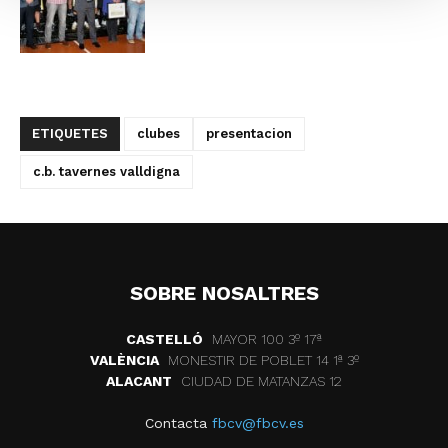
ETIQUETES
clubes
presentacion
c.b. tavernes valldigna
SOBRE NOSALTRES
CASTELLÓ
MAYOR 100 3º 17ª
VALÈNCIA
MONESTIR DE POBLET 14 1ª 3º
ALACANT
CIUDAD DE MATANZAS 12
Contacta
fbcv@fbcv.es