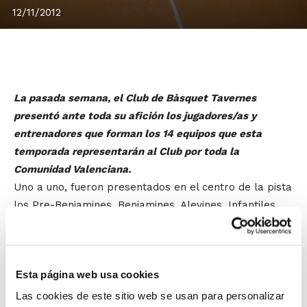
12/11/2012
La pasada semana, el Club de Bàsquet Tavernes
presentó ante toda su afición los jugadores/as y
entrenadores que forman los 14 equipos que esta
temporada representarán al Club por toda la
Comunidad Valenciana.
Uno a uno, fueron presentados en el centro de la pista
los Pre-Benjamines, Benjamines, Alevines, Infantiles,
Cadetes, Juniors, Seniors y, finalmente y como
referente de toda la cantera, los integrantes del
equipo Senior A, el primer equipo del Club.
Esta página web usa cookies
En el acto estuvieron el alcalde de
Las cookies de este sitio web se usan para personalizar