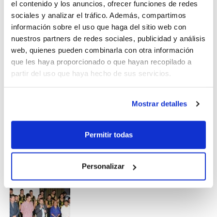
el contenido y los anuncios, ofrecer funciones de redes
Tavernes de la Valldigna,
Jordi Joan
, y el
sociales y analizar el tráfico. Además, compartimos
presidente de la Federación de Baloncesto
información sobre el uso que haga del sitio web con
nuestros partners de redes sociales, publicidad y análisis
de la Comunidad Valenciana (FBCV),
web, quienes pueden combinarla con otra información
Salvador Fabregat
.
que les haya proporcionado o que hayan recopilado a
partir del uso que haya hecho de sus servicios.
Mostrar detalles
Permitir todas
Personalizar