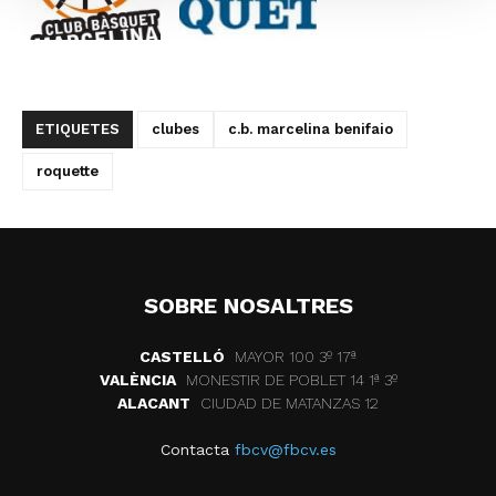
ETIQUETES
clubes
c.b. marcelina benifaio
roquette
SOBRE NOSALTRES
CASTELLÓ
MAYOR 100 3º 17ª
VALÈNCIA
MONESTIR DE POBLET 14 1ª 3º
ALACANT
CIUDAD DE MATANZAS 12
Contacta
fbcv@fbcv.es