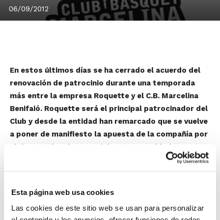
06/09/2012
En estos últimos días se ha cerrado el acuerdo del
renovación de patrocinio durante una temporada
más entre la empresa Roquette y el C.B. Marcelina
Benifaió. Roquette será el principal patrocinador del
Club y desde la entidad han remarcado que se vuelve
a poner de manifiesto la apuesta de la compañía por
el deporte local y especialmente por el baloncesto.
Todos los equipos del Club llevarán la denominación
CBM Roquette Benifaió y lucirán el nombre en las
equipaciones deportivas y en la ropa de
Esta página web usa cookies
entrenamiento.
Las cookies de este sitio web se usan para personalizar
el contenido y los anuncios, ofrecer funciones de redes