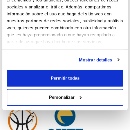
Próximamente se realizará el acto
sociales y analizar el tráfico. Además, compartimos
protocolario de renovación del convenio,
información sobre el uso que haga del sitio web con
nuestros partners de redes sociales, publicidad y análisis
aunque el presidente del Club,
Vicent
web, quienes pueden combinarla con otra información
Rosa
, ya ha manifestado que
"en estos
que les haya proporcionado o que hayan recopilado a
partir del uso que haya hecho de sus servicios.
tiempos económicamente tan
complicados para todos, es digno de
Mostrar detalles
mención y reconocimiento que una
empresa local realice una apuesta
Permitir todas
importante para fomentar el deporte del
baloncesto en nuestra localidad"
.
Personalizar